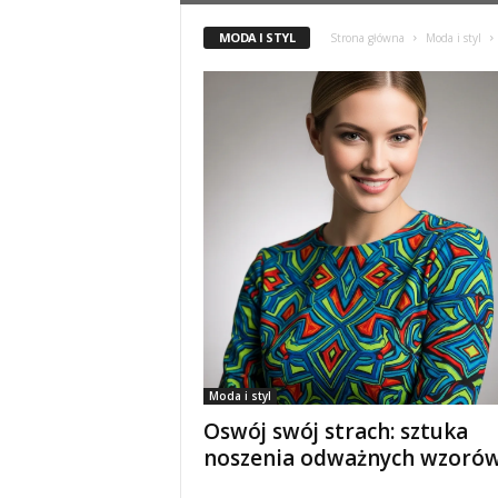
MODA I STYL
Strona główna
Moda i styl
Moda i styl
Oswój swój strach: sztuka
noszenia odważnych wzoró