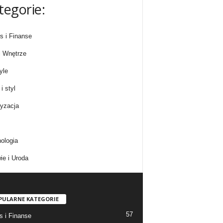
tegorie:
s i Finanse
 Wnętrze
yle
i styl
yzacja
ologia
ie i Uroda
PULARNE KATEGORIE
57
s i Finanse