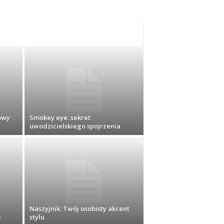
owy
Smokey eye: sekret
uwodzicielskiego spojrzenia
Naszyjnik: Twój osobisty akcent
i
stylu