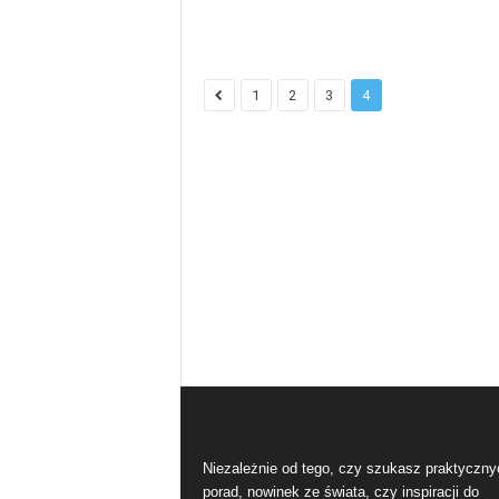
1
2
3
4
Niezależnie od tego, czy szukasz praktyczny
porad, nowinek ze świata, czy inspiracji do