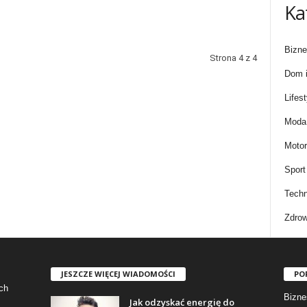
Ka
Bizne
Strona 4 z 4
Dom i
Lifest
Moda 
Motor
Sport
Techn
Zdrow
JESZCZE WIĘCEJ WIADOMOŚCI
PO
ch
Bizne
Jak odzyskać energię do