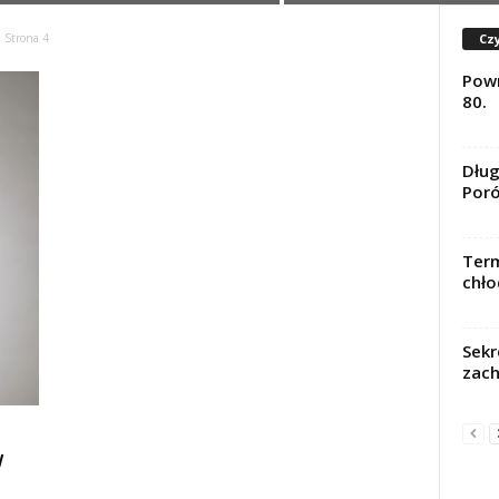
Czy
Strona 4
Powr
80.
Dług
Poró
Term
chło
Sekr
zach
w