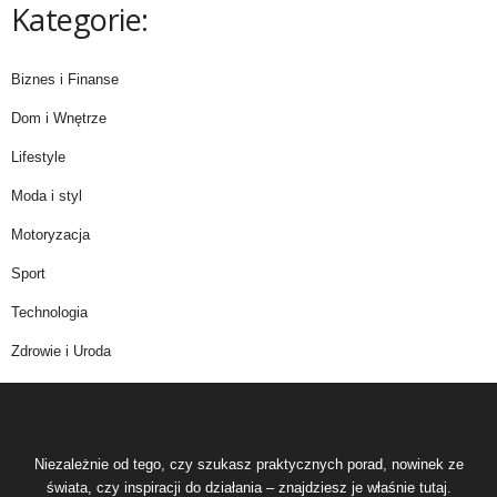
Kategorie:
Biznes i Finanse
Dom i Wnętrze
Lifestyle
Moda i styl
Motoryzacja
Sport
Technologia
Zdrowie i Uroda
Niezależnie od tego, czy szukasz praktycznych porad, nowinek ze
świata, czy inspiracji do działania – znajdziesz je właśnie tutaj.